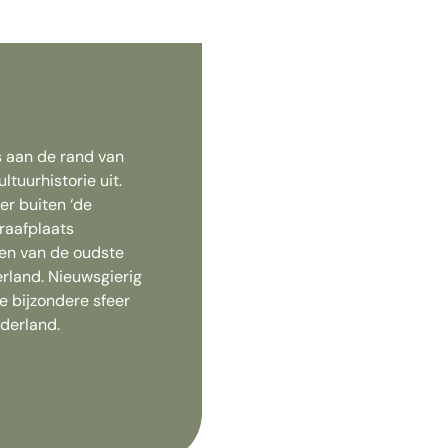
s aan de rand van
ltuurhistorie uit.
er buiten ‘de
raafplaats
een van de oudste
rland. Nieuwsgierig
e bijzondere sfeer
derland.