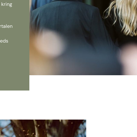
 kring
rtalen
eeds