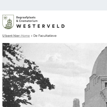
U bent hier:
Home
>
De Facultatieve