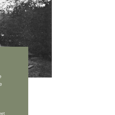
e
e
het