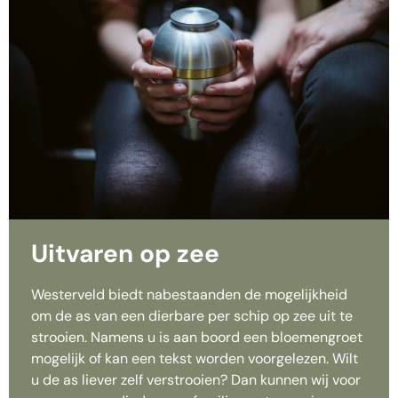
Uitvaren op zee
Westerveld biedt nabestaanden de mogelijkheid
om de as van een dierbare per schip op zee uit te
strooien. Namens u is aan boord een bloemengroet
mogelijk of kan een tekst worden voorgelezen. Wilt
u de as liever zelf verstrooien? Dan kunnen wij voor