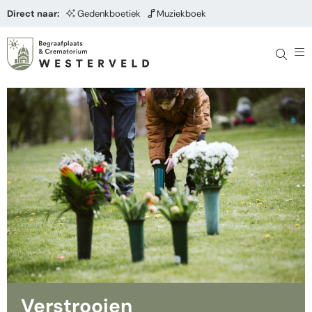
Direct naar:
Gedenkboetiek
Muziekboek
Verstrooien