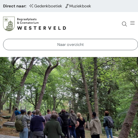
Direct naar:
Gedenkboetiek
Muziekboek
Naar overzicht