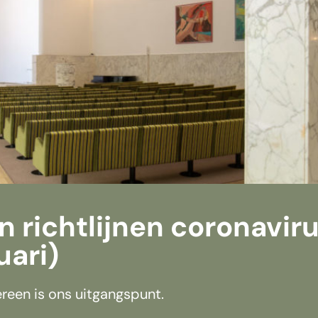
 richtlijnen coronavir
uari)
reen is ons uitgangspunt.