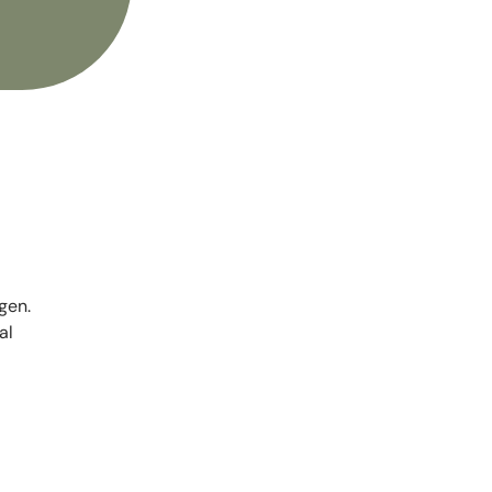
gen.
al