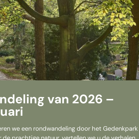
ndeling van 2026 –
uari
seren we een rondwandeling door het Gedenkpark
de prachtige natuur, vertellen we u de verhalen